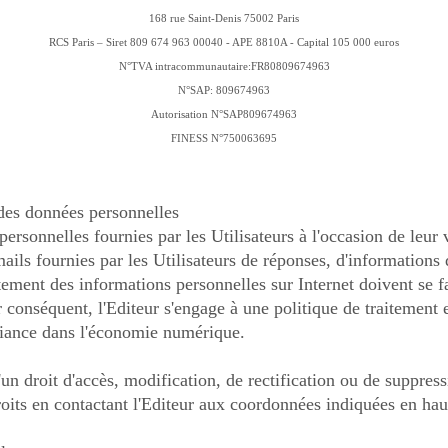
168 rue Saint-Denis 75002 Paris
RCS Paris – Siret 809 674 963 00040 - APE 8810A - Capital 105 000 euros
N°TVA intracommunautaire:FR80809674963
N°SAP: 809674963
Autorisation N°SAP809674963
FINESS N°750063695
 des données personnelles
personnelles fournies par les Utilisateurs à l'occasion de leur v
mails fournies par les Utilisateurs de réponses, d'information
aitement des informations personnelles sur Internet doivent se f
conséquent, l'Editeur s'engage à une politique de traitement 
fiance dans l'économie numérique.
d'un droit d'accès, modification, de rectification ou de suppre
roits en contactant l'Editeur aux coordonnées indiquées en hau