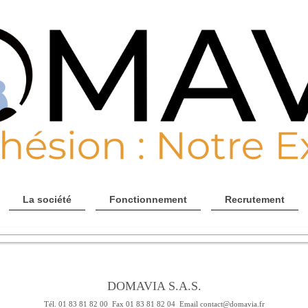
La société
Fonctionnement
Recrutement
DOMAVIA S.A.S.
Tél. 01 83 81 82 00 Fax 01 83 81 82 04 Email contact@domavia.fr